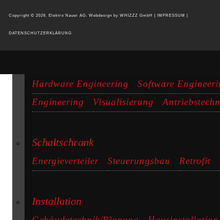
Copyright © 2026. Elektro Nauer AG. Webdesign by
WHIZZZ GmbH
|
IMPRESSUM
|
DATENSCHUTZERKLÄRUNG
Automation/Engineering
Hardware Engineering
Software Engineer
Engineering
Visualisierung
Antriebstechn
Schaltschrank
Energieverteiler
Steuerungsbau
Retrofit
Installation
Gebäudetechnik/Planung
Hausinstallation