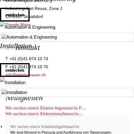
Umfahrungsstrasse 11
Industriegebiet Reuss, Zone J
entdecken
CH-6467 Schattdorf
Google Maps
Installation
Kontakt
T +41 (0)41 874 10 74
F +41 (0)41 874 10 70
entdecken
info@elektronauer.ch
Neuigkeiten
Wir suchen eine/n Elektro-Ingenieur/in F…
Wir suchen eine/n Elektroinstallateur/in…
Wir suchen eine/n Schaltanlagenbauer/in
Wir sind führend in Planung und Ausführung von Steuerungen,